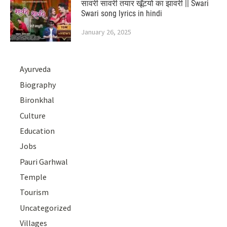
सावरी सावरी तयार खूँटयो का झावरी || Swari
Swari song lyrics in hindi
January 26, 2025
Ayurveda
Biography
Bironkhal
Culture
Education
Jobs
Pauri Garhwal
Temple
Tourism
Uncategorized
Villages