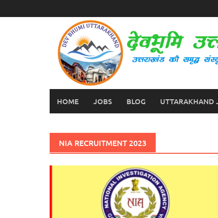
Skip
to
content
HOME
JOBS
BLOG
UTTARAKHAND 
NIA RECRUITMENT 2023