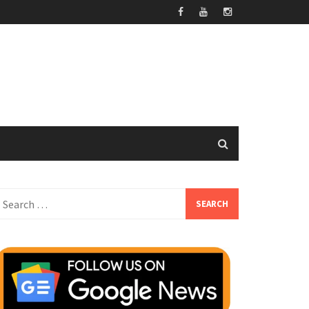
earch
or: