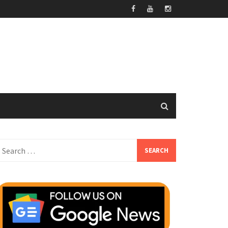
earch
or: