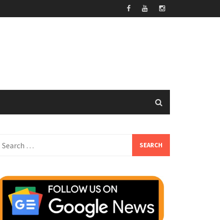
earch
or: