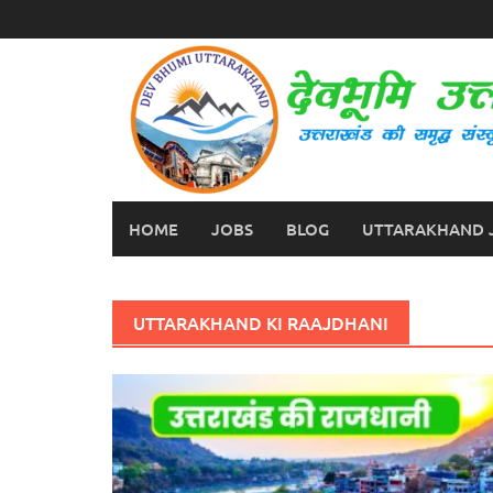
Skip
to
content
HOME
JOBS
BLOG
UTTARAKHAND 
UTTARAKHAND KI RAAJDHANI