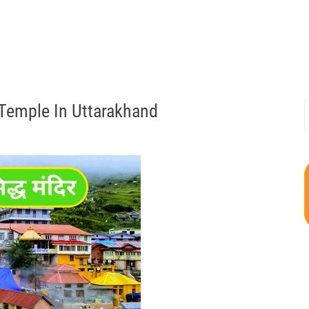
nu Temple In Uttarakhand
S
f