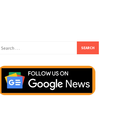
earch
or: