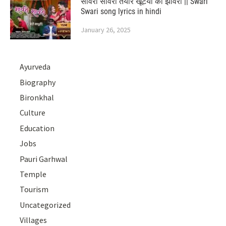
सावरी सावरी तयार खूँटयो का झावरी || Swari
Swari song lyrics in hindi
January 26, 2025
Ayurveda
Biography
Bironkhal
Culture
Education
Jobs
Pauri Garhwal
Temple
Tourism
Uncategorized
Villages