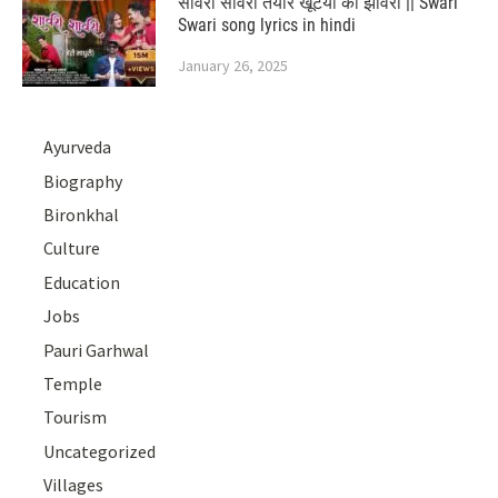
सावरी सावरी तयार खूँटयो का झावरी || Swari
Swari song lyrics in hindi
January 26, 2025
Ayurveda
Biography
Bironkhal
Culture
Education
Jobs
Pauri Garhwal
Temple
Tourism
Uncategorized
Villages