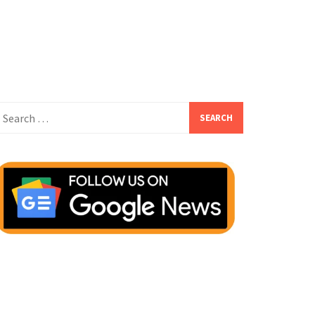
earch
or: