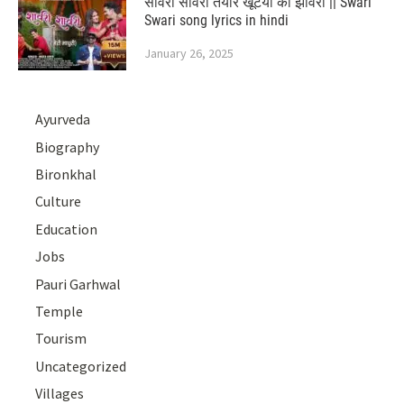
सावरी सावरी तयार खूँटयो का झावरी || Swari
Swari song lyrics in hindi
January 26, 2025
Ayurveda
Biography
Bironkhal
Culture
Education
Jobs
Pauri Garhwal
Temple
Tourism
Uncategorized
Villages