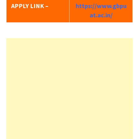
APPLY LINK –
https://www.gbpu
at.ac.in/