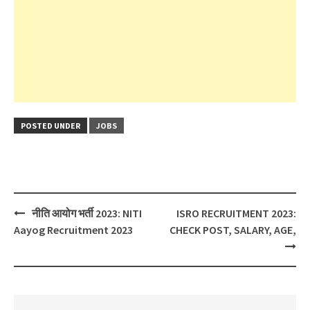
POSTED UNDER
JOBS
Post
नीति आयोग भर्ती 2023: NITI
ISRO RECRUITMENT 2023:
navigation
Aayog Recruitment 2023
CHECK POST, SALARY, AGE,