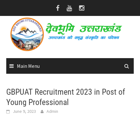
Skip
to
content
Main Menu
GBPUAT Recruitment 2023 in Post of
Young Professional
June 9, 2023
Admin