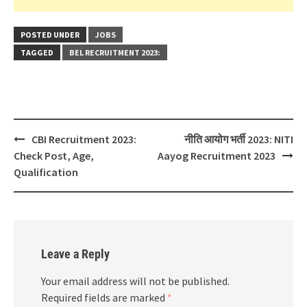
POSTED UNDER
JOBS
TAGGED
BEL RECRUITMENT 2023:
Post
CBI Recruitment 2023:
नीति आयोग भर्ती 2023: NITI
navigation
Check Post, Age,
Aayog Recruitment 2023
Qualification
Leave a Reply
Your email address will not be published.
Required fields are marked
*