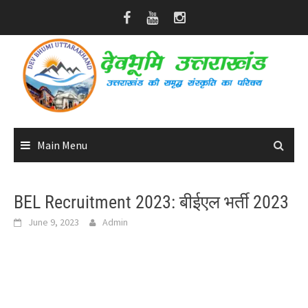
Skip
to
content
Main Menu
BEL Recruitment 2023: बीईएल भर्ती 2023
June 9, 2023
Admin