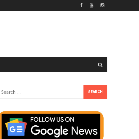
earch
or: